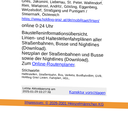
Steiermark, Österreich
https://www.holding-graz.at/de/mobilitaet/linien/
online 0-24 Uhr
Baustelleninformationsübersicht.
Linien- und Haltestellenfahrplänen aller
Straßen­bah­nen, Busse und Night­li­nes
(Download).
Netz­plan der Straßen­bah­nen und Busse
sowie der Night­li­nes (Download).
Zum
Online-Routenplaner
.
Stichworte:
Haltestellen, Straßenbahn, Bus, Verkehr, BusBahnBim, GVB,
Holding Graz Linien, Fahrplan, HGL,
Letzte Aktu­alisie­rung am
2025-01-29 03:27:38
Korrektur vor­schlagen
Impressum: ©
2026-2001 Heinzel­männchen KG