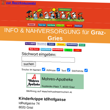
zur Bezirksauswahl
INFO & NAH­VER­SORG­UNG für
Graz-
Gries
Stich­wort ein­geben
:
Suche im Namen
Adresse
Text
Stich­worte
Werbung auf www.heinzelmaennchen.at
Kinderkrippe Idlhofgasse
Idlhofgasse 74
8020 Graz