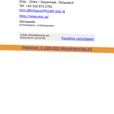
Graz - Gries / Steiermark, Österreich
Tel: +43 316 872-2781
kikri.idlhofgasse@stadt.graz.at
https://www.graz.at/
Stichworte:
Kinderkrippen, Krabbelstuben
Letzte Aktu­alisie­rung am
2024-09-23 15:03:00
Korrektur vor­schlagen
Impressum: ©
2026-2001 Heinzel­männchen KG