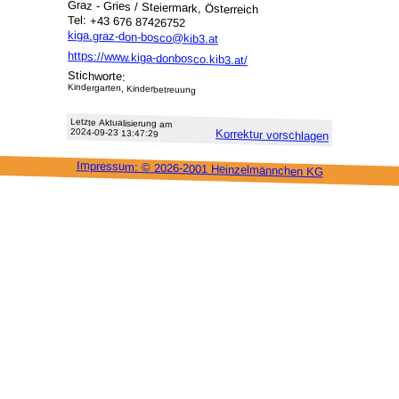
Graz - Gries / Steiermark, Österreich
Tel: +43 676 87426752
kiga.graz-don-bosco@kib3.at
https://www.kiga-donbosco.kib3.at/
Stichworte:
Kindergarten, Kinderbetreuung
Letzte Aktu­alisie­rung am
2024-09-23 13:47:29
Korrektur vor­schlagen
Impressum: ©
2026-2001 Heinzel­männchen KG