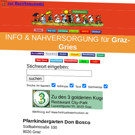
zur Bezirksauswahl
INFO & NAH­VER­SORG­UNG für
Graz-
Gries
Stich­wort ein­geben
:
Suche im Namen
Adresse
Text
Stich­worte
Werbung auf www.heinzelmaennchen.at
Pfarrkindergarten Don Bosco
Südbahnstraße 100
8020 Graz