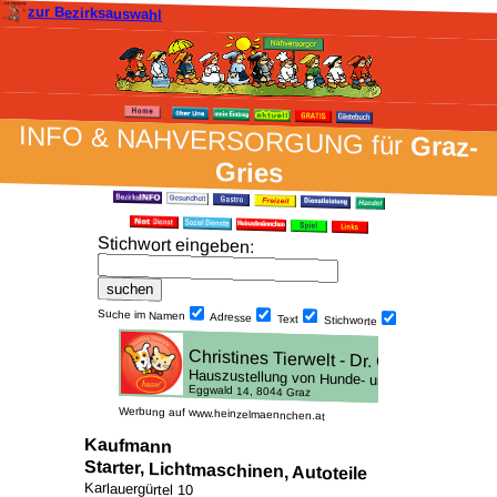
zur Bezirksauswahl
INFO & NAH­VER­SORG­UNG für
Graz-
Gries
Stich­wort ein­geben
:
Suche im Namen
Adresse
Text
Stich­worte
Werbung auf www.heinzelmaennchen.at
Kaufmann
Starter, Lichtmaschinen, Autoteile
Karlauergürtel 10