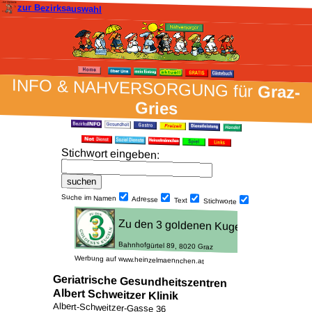
zur Bezirksauswahl
INFO & NAH­VER­SORG­UNG für
Graz-
Gries
Stich­wort ein­geben
:
Suche im Namen
Adresse
Text
Stich­worte
Werbung auf www.heinzelmaennchen.at
Geriatrische Gesundheitszentren
Albert Schweitzer Klinik
Albert-Schweitzer-Gasse 36