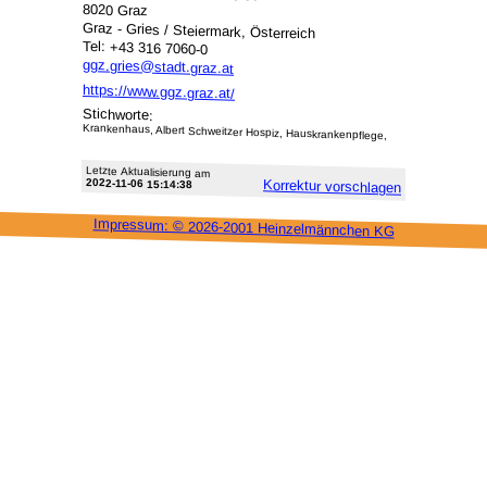
8020 Graz
Graz - Gries / Steiermark, Österreich
Tel: +43 316 7060-0
ggz.gries@stadt.graz.at
https://www.ggz.graz.at/
Stichworte:
Krankenhaus, Albert Schweitzer Hospiz, Hauskrankenpflege,
Letzte Aktu­alisie­rung am
2022-11-06 15:14:38
Korrektur vor­schlagen
Impressum: ©
2026-2001 Heinzel­männchen KG