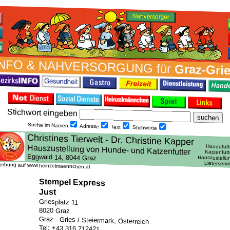
NFO & NAH­VER­SORG­UNG für
Graz-Gri
Stich­wort ein­geben
Suche im Namen
Adresse
Text
Stich­worte
erbung auf www.heinzelmaennchen.at
Stempel Express
Just
Griesplatz 11
8020 Graz
Graz - Gries / Steiermark, Österreich
Tel: +43 316 712421