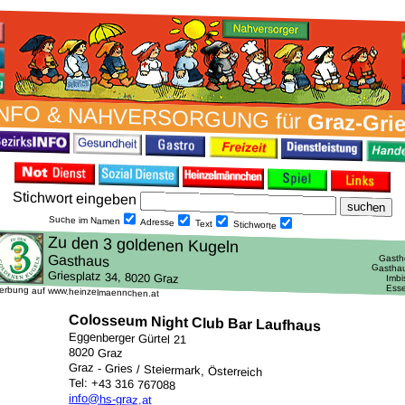
NFO & NAH­VER­SORG­UNG für
Graz-Gri
Stich­wort ein­geben
Suche im Namen
Adresse
Text
Stich­worte
erbung auf www.heinzelmaennchen.at
Colosseum Night Club Bar Laufhaus
Eggenberger Gürtel 21
8020 Graz
Graz - Gries / Steiermark, Österreich
Tel: +43 316 767088
info@hs-graz.at