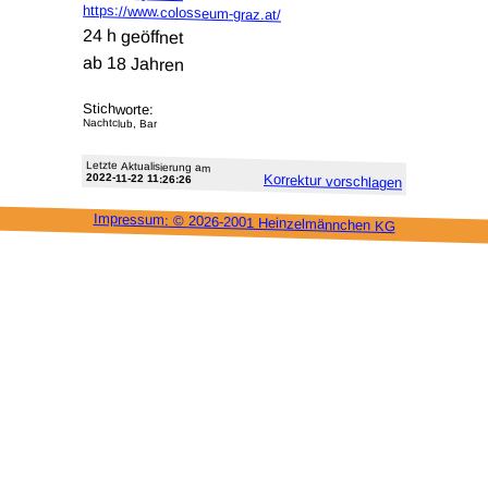
https://www.colosseum-graz.at/
24 h geöffnet
ab 18 Jahren
Stichworte:
Nachtclub, Bar
Letzte Aktu­alisie­rung am
2022-11-22 11:26:26
Korrektur vor­schlagen
Impressum: ©
2026-2001 Heinzel­männchen KG