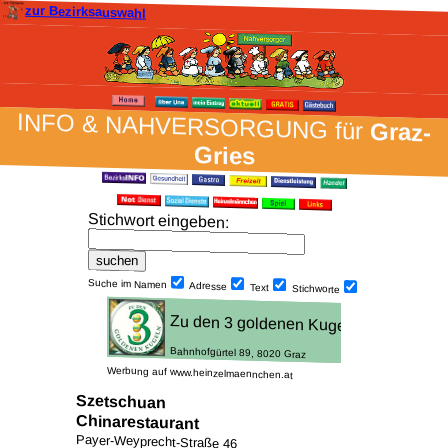
zur Bezirksauswahl
INFO & NAH­VER­SORG­UNG für
Graz-
Gries
Stich­wort ein­geben
:
Suche im Namen
Adresse
Text
Stich­worte
Werbung auf www.heinzelmaennchen.at
Szetschuan
Chinarestaurant
Payer-Weyprecht-Straße 46