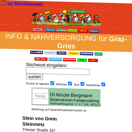
zur Bezirksauswahl
INFO & NAH­VER­SORG­UNG für
Graz-
Gries
Stich­wort ein­geben
:
Suche im Namen
Adresse
Text
Stich­worte
Werbung auf www.heinzelmaennchen.at
Stein von Grein
Steinmetz
Triester Straße 167