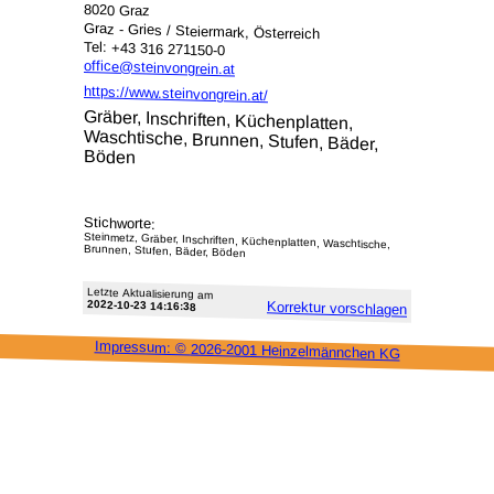
8020 Graz
Graz - Gries / Steiermark, Österreich
Tel: +43 316 271150-0
office@steinvongrein.at
https://www.steinvongrein.at/
Gräber, Inschriften, Küchenplatten,
Waschtische, Brunnen, Stufen, Bäder,
Böden
Stichworte:
Steinmetz, Gräber, Inschriften, Küchenplatten, Waschtische,
Brunnen, Stufen, Bäder, Böden
Letzte Aktu­alisie­rung am
2022-10-23 14:16:38
Korrektur vor­schlagen
Impressum: ©
2026-2001 Heinzel­männchen KG