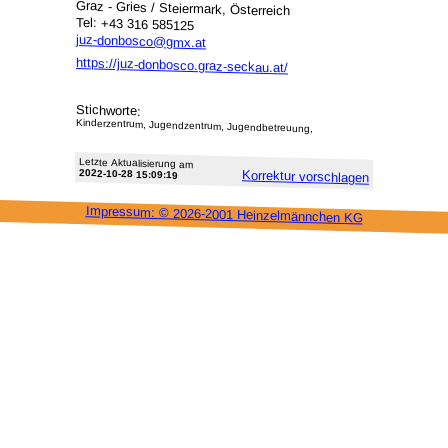
Graz - Gries / Steiermark, Österreich
Tel: +43 316 585125
juz-donbosco@gmx.at
https://juz-donbosco.graz-seckau.at/
Stichworte:
Kinderzentrum, Jugendzentrum, Jugendbetreuung,
Letzte Aktu­alisie­rung am
2022-10-28 15:09:19
Korrektur vor­schlagen
Impressum: ©
2026-2001 Heinzel­männchen KG