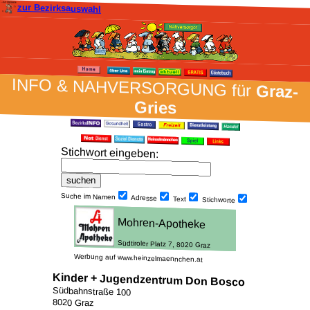
zur Bezirksauswahl
INFO & NAH­VER­SORG­UNG für
Graz-
Gries
Stich­wort ein­geben
:
Suche im Namen
Adresse
Text
Stich­worte
Werbung auf www.heinzelmaennchen.at
Kinder + Jugendzentrum Don Bosco
Südbahnstraße 100
8020 Graz