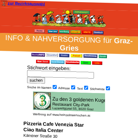
zur Bezirksauswahl
INFO & NAH­VER­SORG­UNG für
Graz-
Gries
Stich­wort ein­geben
:
Suche im Namen
Adresse
Text
Stich­worte
Werbung auf www.heinzelmaennchen.at
Pizzeria Cafe Venezia Star
Ciao Italia Center
Kärntner Straße 30