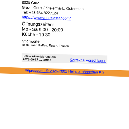
8020 Graz
Graz - Gries / Steiermark, Österreich
Tel: +43 664 8227124
https://www.veneziastar.com/
Öffnungszeiten:
Mo - Sa 9:00 - 20:00
Küche - 19.30
Stichworte:
Restaurant, Kaffee, Essen, Trinken
Letzte Aktu­alisie­rung am
2020-09-17 12:20:47
Korrektur vor­schlagen
Impressum: ©
2026-2001 Heinzel­männchen KG