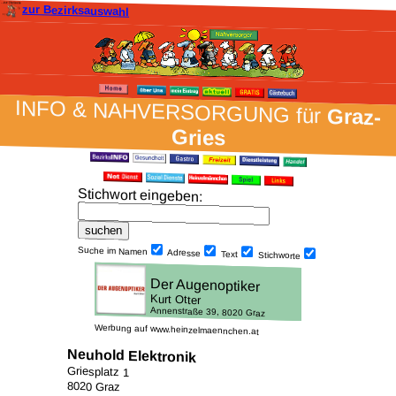
zur Bezirksauswahl
INFO & NAH­VER­SORG­UNG für
Graz-
Gries
Stich­wort ein­geben
:
Suche im Namen
Adresse
Text
Stich­worte
Werbung auf www.heinzelmaennchen.at
Neuhold Elektronik
Griesplatz 1
8020 Graz