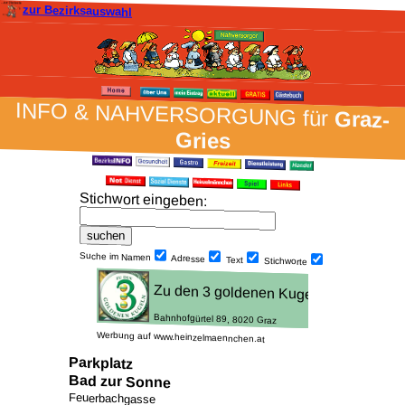
zur Bezirksauswahl
INFO & NAH­VER­SORG­UNG für
Graz-
Gries
Stich­wort ein­geben
:
Suche im Namen
Adresse
Text
Stich­worte
Werbung auf www.heinzelmaennchen.at
Parkplatz
Bad zur Sonne
Feuerbachgasse