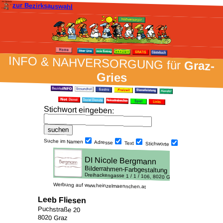
zur Bezirksauswahl
INFO & NAH­VER­SORG­UNG für
Graz-
Gries
Stich­wort ein­geben
:
Suche im Namen
Adresse
Text
Stich­worte
Werbung auf www.heinzelmaennchen.at
Leeb Fliesen
Puchstraße 20
8020 Graz