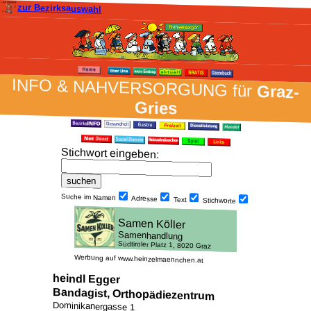
zur Bezirksauswahl
INFO & NAH­VER­SORG­UNG für
Graz-
Gries
Stich­wort ein­geben
:
Suche im Namen
Adresse
Text
Stich­worte
Werbung auf www.heinzelmaennchen.at
heindl Egger
Bandagist, Orthopädiezentrum
Dominikanergasse 1