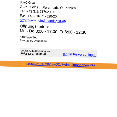
8020 Graz
Graz - Gries / Steiermark, Österreich
Tel: +43 316 717520-0
Fax: +43 316 717520-20
http://www.heindl-bandagist.at/
Öffnungszeiten:
Mo - Do 8:00 - 17:00, Fr 8:00 - 12:30
Stichworte:
Bandagist, Orthopädie
Letzte Aktu­alisie­rung am
2022-12-07 15:31:47
Korrektur vor­schlagen
Impressum: ©
2026-2001 Heinzel­männchen KG