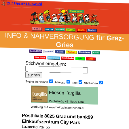
zur Bezirksauswahl
INFO & NAH­VER­SORG­UNG für
Graz-
Gries
Stich­wort ein­geben
:
Suche im Namen
Adresse
Text
Stich­worte
Werbung auf www.heinzelmaennchen.at
Postfiliale 8025 Graz und bank99
Einkaufszentrum City Park
Lazarettgürtel 55