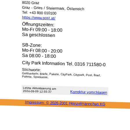
8020 Graz
Graz - Gries / Steiermark, Österreich
Tel: +43 800 010100
https://www.post.at/
Öffnungszeiten:
Mo-Fr 09:00 - 18:00
Sa geschlossen
SB-Zone:
Mo-Fr 08:00 - 20:00
Sa 08:00 - 18:00
City Park Information Tel. 0316 711580-0
Stichworte:
Geldverkehr, Briefe, Pakete, CityPark, Citypark, Post, Brief,
Pakete, Sparkasse,
Letzte Aktu­alisie­rung am
2024-09-09 12:55:37
Korrektur vor­schlagen
Impressum: ©
2026-2001 Heinzel­männchen KG