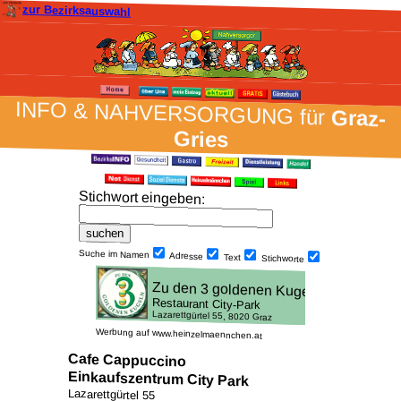
zur Bezirksauswahl
INFO & NAH­VER­SORG­UNG für
Graz-
Gries
Stich­wort ein­geben
:
Suche im Namen
Adresse
Text
Stich­worte
Werbung auf www.heinzelmaennchen.at
Cafe Cappuccino
Einkaufszentrum City Park
Lazarettgürtel 55