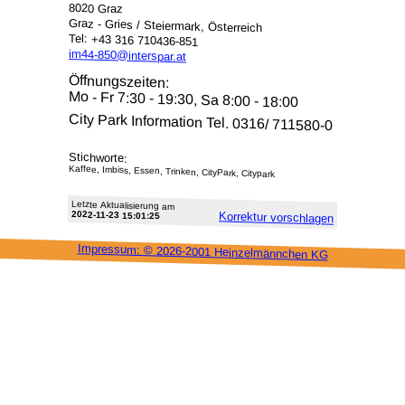
8020 Graz
Graz - Gries / Steiermark, Österreich
Tel: +43 316 710436-851
im44-850@interspar.at
Öffnungszeiten:
Mo - Fr 7:30 - 19:30, Sa 8:00 - 18:00
City Park Information Tel. 0316/ 711580-0
Stichworte:
Kaffee, Imbiss, Essen, Trinken, CityPark, Citypark
Letzte Aktu­alisie­rung am
2022-11-23 15:01:25
Korrektur vor­schlagen
Impressum: ©
2026-2001 Heinzel­männchen KG