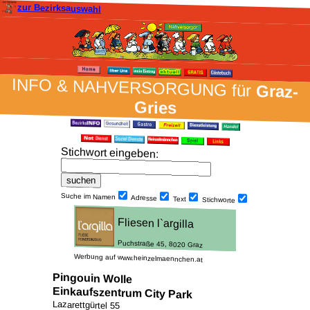
zur Bezirksauswahl
INFO & NAH­VER­SORG­UNG für
Graz-
Gries
Stich­wort ein­geben
:
Suche im Namen
Adresse
Text
Stich­worte
Werbung auf www.heinzelmaennchen.at
Pingouin Wolle
Einkaufszentrum City Park
Lazarettgürtel 55