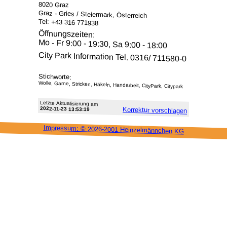
8020 Graz
Graz - Gries / Steiermark, Österreich
Tel: +43 316 771938
Öffnungszeiten:
Mo - Fr 9:00 - 19:30, Sa 9:00 - 18:00
City Park Information Tel. 0316/ 711580-0
Stichworte:
Wolle, Garne, Stricken, Häkeln, Handarbeit, CityPark, Citypark
Letzte Aktu­alisie­rung am
2022-11-23 13:53:19
Korrektur vor­schlagen
Impressum: ©
2026-2001 Heinzel­männchen KG