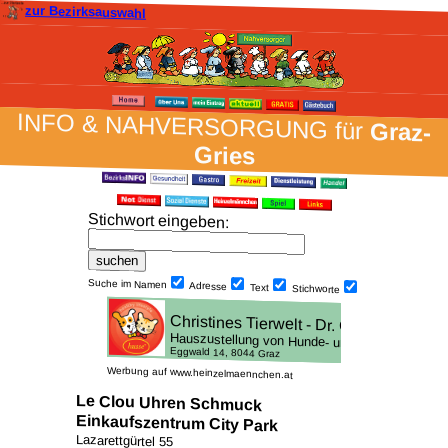
zur Bezirksauswahl
INFO & NAH­VER­SORG­UNG für
Graz-
Gries
Stich­wort ein­geben
:
Suche im Namen
Adresse
Text
Stich­worte
Werbung auf www.heinzelmaennchen.at
Le Clou Uhren Schmuck
Einkaufszentrum City Park
Lazarettgürtel 55