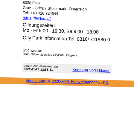
8020 Graz
Graz - Gries / Steiermark, Österreich
Tel: +43 316 724644
https://leclou.at/
Öffnungszeiten:
Mo - Fr 9:00 - 19:30, Sa 9:00 - 18:00
City Park Information Tel. 0316/ 711580-0
Stichworte:
Gold, Silber, Juwelier, CityPark, Citypark
Letzte Aktu­alisie­rung am
2022-11-23 12:58:31
Korrektur vor­schlagen
Impressum: ©
2026-2001 Heinzel­männchen KG