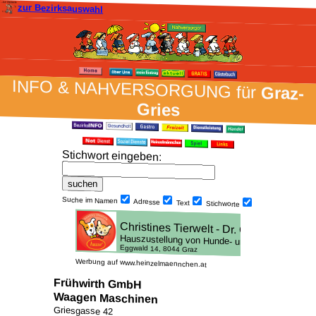
zur Bezirksauswahl
INFO & NAH­VER­SORG­UNG für
Graz-
Gries
Stich­wort ein­geben
:
Suche im Namen
Adresse
Text
Stich­worte
Werbung auf www.heinzelmaennchen.at
Frühwirth GmbH
Waagen Maschinen
Griesgasse 42