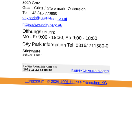
8020 Graz
Graz - Gries / Steiermark, Österreich
Tel: +43 316 773980
citypark@juweliersimon.at
https://www.citypark.at/
Öffnungszeiten:
Mo - Fr 9:00 - 19:30, Sa 9:00 - 18:00
City Park Information Tel. 0316/ 711580-0
Stichworte:
Schuck, Uhren
Letzte Aktu­alisie­rung am
2022-11-23 14:08:48
Korrektur vor­schlagen
Impressum: ©
2026-2001 Heinzel­männchen KG