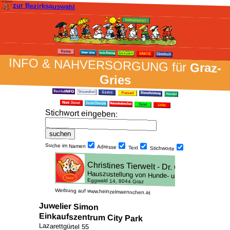
zur Bezirksauswahl
INFO & NAH­VER­SORG­UNG für
Graz-
Gries
Stich­wort ein­geben
:
Suche im Namen
Adresse
Text
Stich­worte
Werbung auf www.heinzelmaennchen.at
Juwelier Simon
Einkaufszentrum City Park
Lazarettgürtel 55