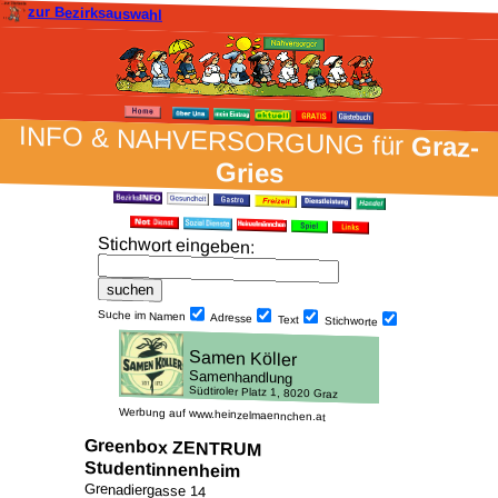
zur Bezirksauswahl
INFO & NAH­VER­SORG­UNG für
Graz-
Gries
Stich­wort ein­geben
:
Suche im Namen
Adresse
Text
Stich­worte
Werbung auf www.heinzelmaennchen.at
Greenbox ZENTRUM
Studentinnenheim
Grenadiergasse 14