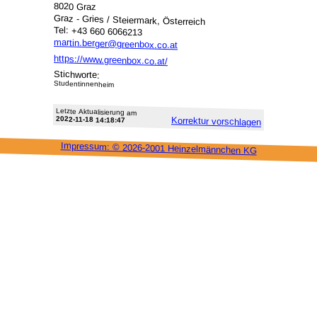
8020 Graz
Graz - Gries / Steiermark, Österreich
Tel: +43 660 6066213
martin.berger@greenbox.co.at
https://www.greenbox.co.at/
Stichworte:
Studentinnenheim
Letzte Aktu­alisie­rung am
2022-11-18 14:18:47
Korrektur vor­schlagen
Impressum: ©
2026-2001 Heinzel­männchen KG