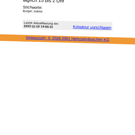
täglich 15 bis 2 Uhr
Stichworte:
Burger, Imbiss
Letzte Aktu­alisie­rung am
2022-11-10 14:05:11
Korrektur vor­schlagen
Impressum: ©
2026-2001 Heinzel­männchen KG