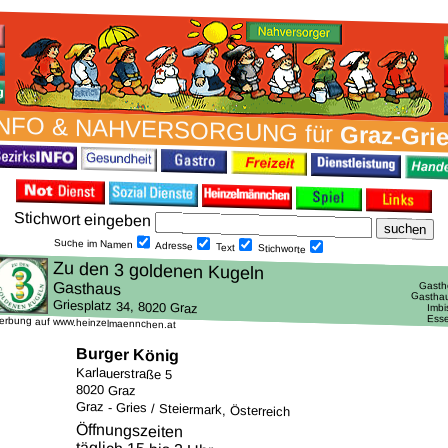
NFO & NAH­VER­SORG­UNG für
Graz-Gri
Stich­wort ein­geben
Suche im Namen
Adresse
Text
Stich­worte
erbung auf www.heinzelmaennchen.at
Burger König
Karlauerstraße 5
8020 Graz
Graz - Gries / Steiermark, Österreich
Öffnungszeiten