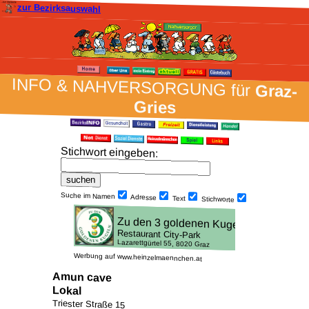
zur Bezirksauswahl
INFO & NAH­VER­SORG­UNG für
Graz-
Gries
Stich­wort ein­geben
:
Suche im Namen
Adresse
Text
Stich­worte
Werbung auf www.heinzelmaennchen.at
Amun cave
Lokal
Triester Straße 15