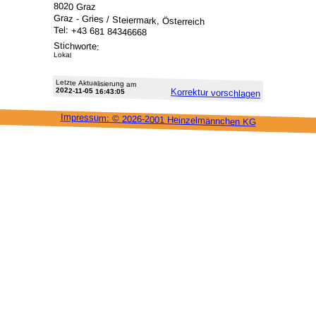
8020 Graz
Graz - Gries / Steiermark, Österreich
Tel: +43 681 84346668
Stichworte:
Lokal
Letzte Aktu­alisie­rung am
2022-11-05 16:43:05
Korrektur vor­schlagen
Impressum: ©
2026-2001 Heinzel­männchen KG