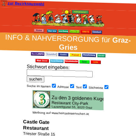
zur Bezirksauswahl
INFO & NAH­VER­SORG­UNG für
Graz-
Gries
Stich­wort ein­geben
:
Suche im Namen
Adresse
Text
Stich­worte
Werbung auf www.heinzelmaennchen.at
Castle Gate
Restaurant
Triester Straße 15