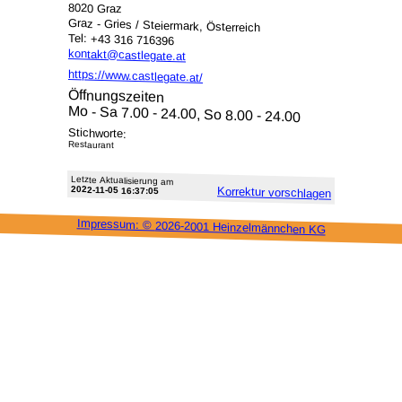
8020 Graz
Graz - Gries / Steiermark, Österreich
Tel: +43 316 716396
kontakt@castlegate.at
https://www.castlegate.at/
Öffnungszeiten
Mo - Sa 7.00 - 24.00, So 8.00 - 24.00
Stichworte:
Restaurant
Letzte Aktu­alisie­rung am
2022-11-05 16:37:05
Korrektur vor­schlagen
Impressum: ©
2026-2001 Heinzel­männchen KG