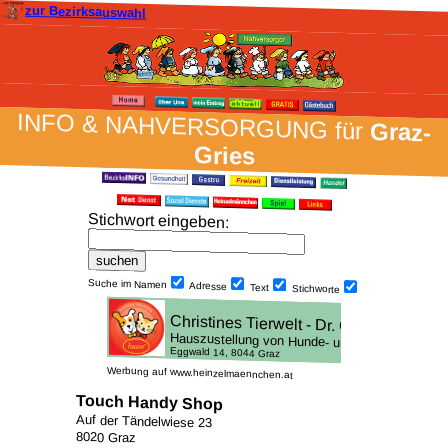
zur Bezirksauswahl
INFO & NAH­VER­SORG­UNG für
Graz-
Gries
Stich­wort ein­geben
:
Suche im Namen
Adresse
Text
Stich­worte
Werbung auf www.heinzelmaennchen.at
Touch Handy Shop
Auf der Tändelwiese 23
8020 Graz