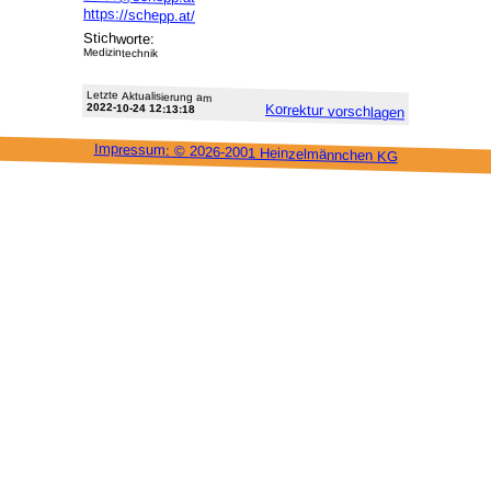
https://schepp.at/
Stichworte:
Medizintechnik
Letzte Aktu­alisie­rung am
2022-10-24 12:13:18
Korrektur vor­schlagen
Impressum: ©
2026-2001 Heinzel­männchen KG