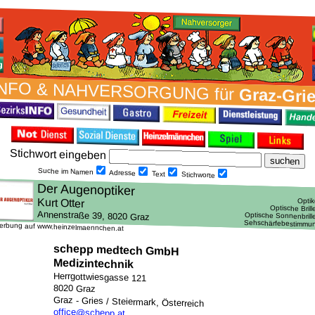
NFO & NAH­VER­SORG­UNG für
Graz-Gri
Stich­wort ein­geben
Suche im Namen
Adresse
Text
Stich­worte
erbung auf www.heinzelmaennchen.at
schepp medtech GmbH
Medizintechnik
Herrgottwiesgasse 121
8020 Graz
Graz - Gries / Steiermark, Österreich
office@schepp.at