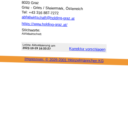
8020 Graz
Graz - Gries / Steiermark, Österreich
Tel: +43 316 887-7272
abfallwirtschaft@holding-graz.at
https://www.holding-graz.at/
Stichworte:
Abfallwirtschaft
Letzte Aktu­alisie­rung am
2022-10-19 16:33:27
Korrektur vor­schlagen
Impressum: ©
2026-2001 Heinzel­männchen KG