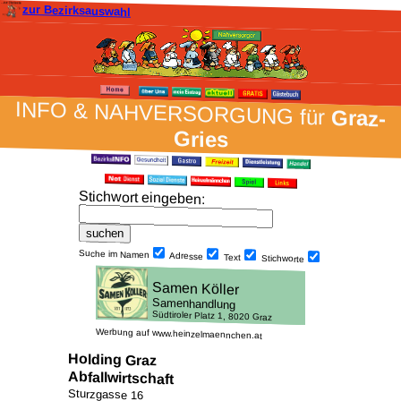
zur Bezirksauswahl
INFO & NAH­VER­SORG­UNG für
Graz-
Gries
Stich­wort ein­geben
:
Suche im Namen
Adresse
Text
Stich­worte
Werbung auf www.heinzelmaennchen.at
Holding Graz
Abfallwirtschaft
Sturzgasse 16