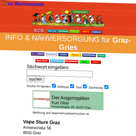
zur Bezirksauswahl
INFO & NAH­VER­SORG­UNG für
Graz-
Gries
Stich­wort ein­geben
:
Suche im Namen
Adresse
Text
Stich­worte
Werbung auf www.heinzelmaennchen.at
Vape Store Graz
Annenstraße 56
8020 Graz