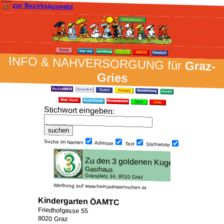
zur Bezirksauswahl
INFO & NAH­VER­SORG­UNG für
Graz-
Gries
Stich­wort ein­geben
:
Suche im Namen
Adresse
Text
Stich­worte
Werbung auf www.heinzelmaennchen.at
Kindergarten ÖAMTC
Friedhofgasse 55
8020 Graz