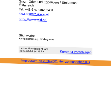
Graz - Gries und Eggenberg / Steiermark,
Österreich
Tel: +43 676 849202401
kiga.oeamtc@wiki.at
https://www.wiki.at/
Stichworte:
Kinderbetreuung, Kindergarten
Letzte Aktu­alisie­rung am
2024-09-24 14:31:57
Korrektur vor­schlagen
Impressum: ©
2026-2001 Heinzel­männchen KG