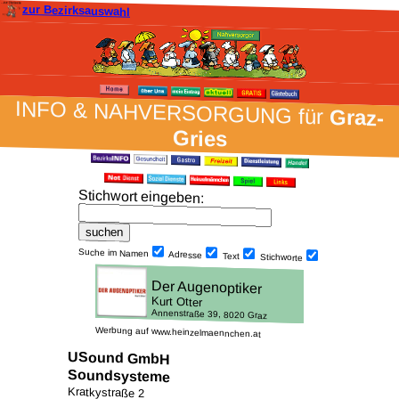
zur Bezirksauswahl
INFO & NAH­VER­SORG­UNG für
Graz-
Gries
Stich­wort ein­geben
:
Suche im Namen
Adresse
Text
Stich­worte
Werbung auf www.heinzelmaennchen.at
USound GmbH
Soundsysteme
Kratkystraße 2