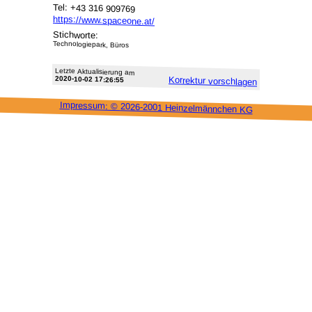
Tel: +43 316 909769
https://www.spaceone.at/
Stichworte:
Technologiepark, Büros
Letzte Aktu­alisie­rung am
2020-10-02 17:26:55
Korrektur vor­schlagen
Impressum: ©
2026-2001 Heinzel­männchen KG