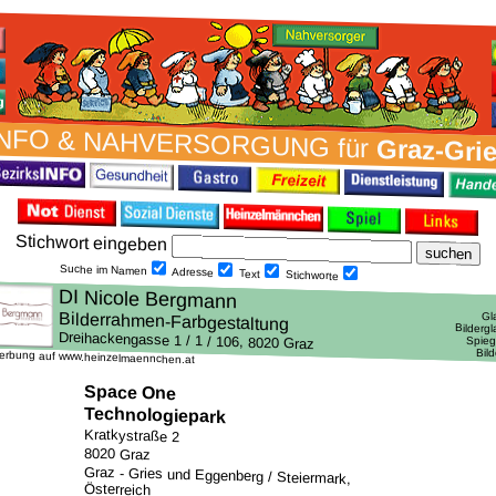
NFO & NAH­VER­SORG­UNG für
Graz-Gri
Stich­wort ein­geben
Suche im Namen
Adresse
Text
Stich­worte
erbung auf www.heinzelmaennchen.at
Space One
Technologiepark
Kratkystraße 2
8020 Graz
Graz - Gries und Eggenberg / Steiermark,
Österreich