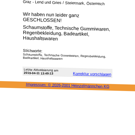
Graz - Lend und Gries / Steiermark, Österreich
Wir haben nun leider ganz
GESCHLOSSEN!
Schaumstoffe, Technische Gummiwaren,
Regenbekleidung, Badeartikel,
Haushaltswaren
Stichworte:
Schaumstoffe, Technische Gummiwaren, Regenbekleidung,
Badeartikel, Haushaltswaren
Letzte Aktu­alisie­rung am
2019-04-11 13:49:13
Korrektur vor­schlagen
Impressum: ©
2026-2001 Heinzel­männchen KG