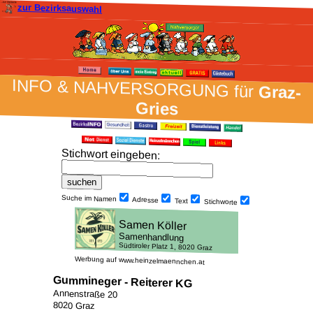
zur Bezirksauswahl
INFO & NAH­VER­SORG­UNG für
Graz-
Gries
Stich­wort ein­geben
:
Suche im Namen
Adresse
Text
Stich­worte
Werbung auf www.heinzelmaennchen.at
Gummineger - Reiterer KG
Annenstraße 20
8020 Graz