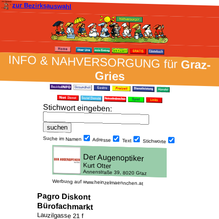
zur Bezirksauswahl
INFO & NAH­VER­SORG­UNG für
Graz-
Gries
Stich­wort ein­geben
:
Suche im Namen
Adresse
Text
Stich­worte
Werbung auf www.heinzelmaennchen.at
Pagro Diskont
Bürofachmarkt
Lauzilgasse 21 f