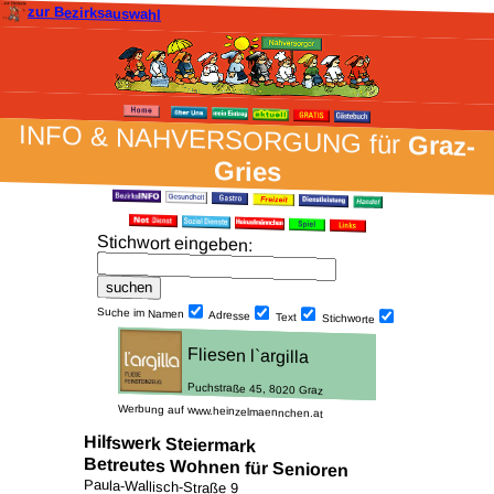
zur Bezirksauswahl
INFO & NAH­VER­SORG­UNG für
Graz-
Gries
Stich­wort ein­geben
:
Suche im Namen
Adresse
Text
Stich­worte
Werbung auf www.heinzelmaennchen.at
Hilfswerk Steiermark
Betreutes Wohnen für Senioren
Paula-Wallisch-Straße 9