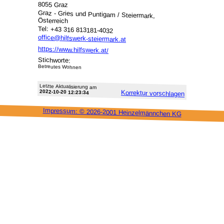
8055 Graz
Graz - Gries und Puntigam / Steiermark,
Österreich
Tel: +43 316 813181-4032
office@hilfswerk-steiermark.at
https://www.hilfswerk.at/
Stichworte:
Betreutes Wohnen
Letzte Aktu­alisie­rung am
2022-10-20 12:23:34
Korrektur vor­schlagen
Impressum: ©
2026-2001 Heinzel­männchen KG