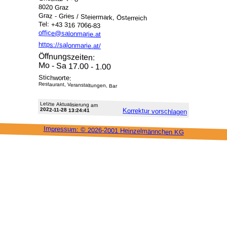
8020 Graz
Graz - Gries / Steiermark, Österreich
Tel: +43 316 7066-83
office@salonmarie.at
https://salonmarie.at/
Öffnungszeiten:
Mo - Sa 17.00 - 1.00
Stichworte:
Restaurant, Veranstaltungen, Bar
Letzte Aktu­alisie­rung am
2022-11-28 13:24:41
Korrektur vor­schlagen
Impressum: ©
2026-2001 Heinzel­männchen KG