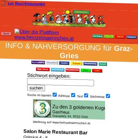
zur Bezirksauswahl
INFO & NAH­VER­SORG­UNG für
Graz-
Gries
Stich­wort ein­geben
:
Suche im Namen
Adresse
Text
Stich­worte
Werbung auf www.heinzelmaennchen.at
Salon Marie Restaurant Bar
Grieskai 4 - 8