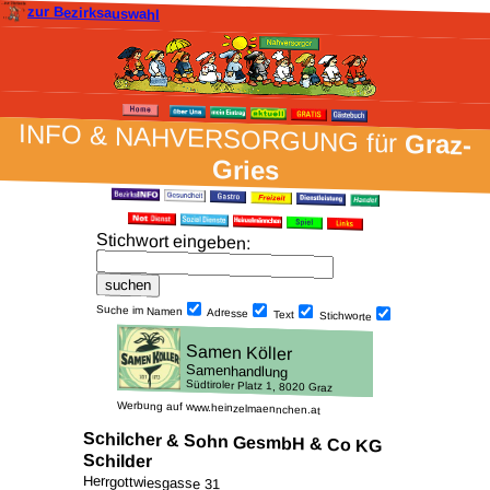
zur Bezirksauswahl
INFO & NAH­VER­SORG­UNG für
Graz-
Gries
Stich­wort ein­geben
:
Suche im Namen
Adresse
Text
Stich­worte
Werbung auf www.heinzelmaennchen.at
Schilcher & Sohn GesmbH & Co KG
Schilder
Herrgottwiesgasse 31