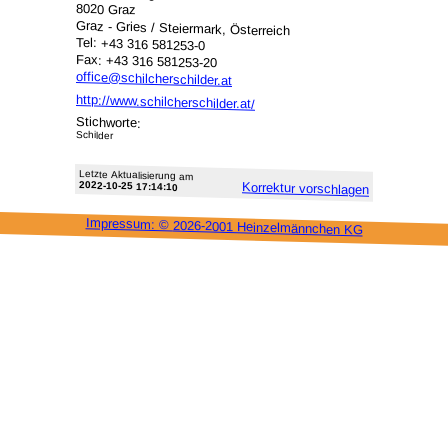
8020 Graz
Graz - Gries / Steiermark, Österreich
Tel: +43 316 581253-0
Fax: +43 316 581253-20
office@schilcherschilder.at
http://www.schilcherschilder.at/
Stichworte:
Schilder
Letzte Aktu­alisie­rung am
2022-10-25 17:14:10
Korrektur vor­schlagen
Impressum: ©
2026-2001 Heinzel­männchen KG