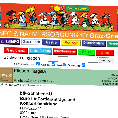
NFO & NAH­VER­SORG­UNG für
Graz-Gri
Stich­wort ein­geben
Suche im Namen
Adresse
Text
Stich­worte
erbung auf www.heinzelmaennchen.at
bfk-Schaffer e.U.
Büro für Förderanträge und
Konsortienbildung
Mühlgasse 40
8020 Graz
Graz - Gries / Steiermark, Österreich