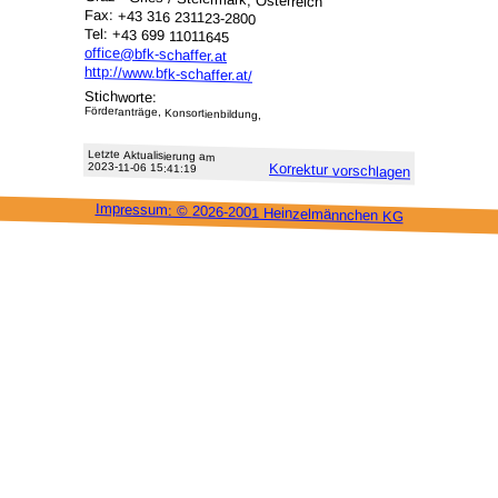
Fax: +43 316 231123-2800
Tel: +43 699 11011645
office@bfk-schaffer.at
http://www.bfk-schaffer.at/
Stichworte:
Förderanträge, Konsortienbildung,
Letzte Aktu­alisie­rung am
2023-11-06 15:41:19
Korrektur vor­schlagen
Impressum: ©
2026-2001 Heinzel­männchen KG