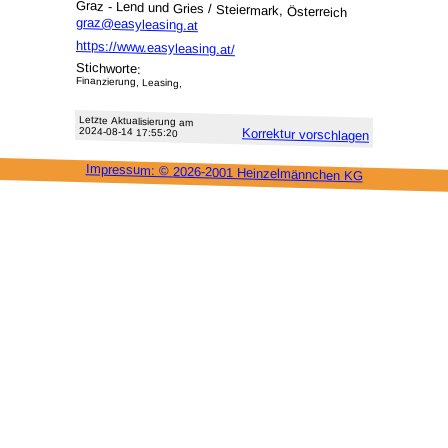
Graz - Lend und Gries / Steiermark, Österreich
graz@easyleasing.at
https://www.easyleasing.at/
Stichworte:
Finanzierung, Leasing,
Letzte Aktu­alisie­rung am
2024-08-14 17:55:20
Korrektur vor­schlagen
Impressum: ©
2026-2001 Heinzel­männchen KG