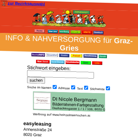
zur Bezirksauswahl
INFO & NAH­VER­SORG­UNG für
Graz-
Gries
Stich­wort ein­geben
:
Suche im Namen
Adresse
Text
Stich­worte
Werbung auf www.heinzelmaennchen.at
easyleasing
Annenstraße 24
8020 Graz