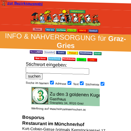
zur Bezirksauswahl
INFO & NAH­VER­SORG­UNG für
Graz-
Gries
Stich­wort ein­geben
:
Suche im Namen
Adresse
Text
Stich­worte
Werbung auf www.heinzelmaennchen.at
Bosporus
Restaurant im Münchnerhof
Kurt-Cobain-Gasse (vormals Kernstockgasse) 17