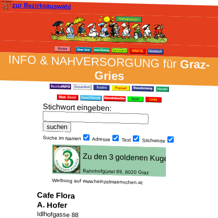
zur Bezirksauswahl
INFO & NAH­VER­SORG­UNG für
Graz-
Gries
Stich­wort ein­geben
:
Suche im Namen
Adresse
Text
Stich­worte
Werbung auf www.heinzelmaennchen.at
Cafe Flora
A. Hofer
Idlhofgasse 88