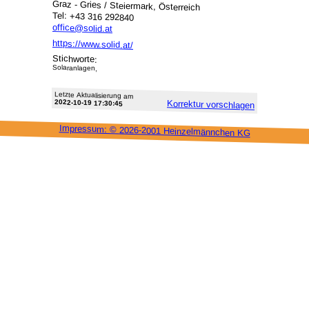
Graz - Gries / Steiermark, Österreich
Tel: +43 316 292840
office@solid.at
https://www.solid.at/
Stichworte:
Solaranlagen,
Letzte Aktu­alisie­rung am
2022-10-19 17:30:45
Korrektur vor­schlagen
Impressum: ©
2026-2001 Heinzel­männchen KG