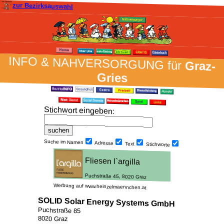
zur Bezirksauswahl
INFO & NAH­VER­SORG­UNG für
Graz-
Gries
Stich­wort ein­geben
:
Suche im Namen
Adresse
Text
Stich­worte
Werbung auf www.heinzelmaennchen.at
SOLID Solar Energy Systems GmbH
Puchstraße 85
8020 Graz