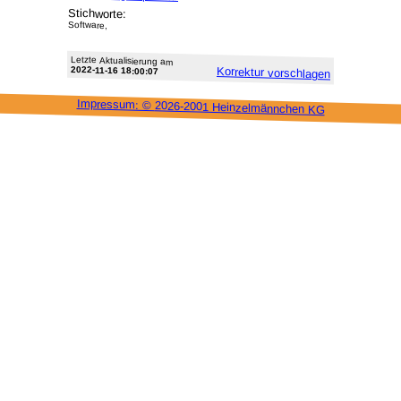
Stichworte:
Software,
Letzte Aktu­alisie­rung am
2022-11-16 18:00:07
Korrektur vor­schlagen
Impressum: ©
2026-2001 Heinzel­männchen KG