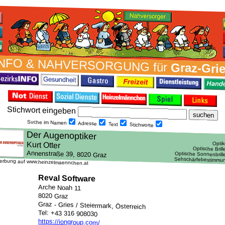
NFO & NAH­VER­SORG­UNG für
Graz-Gri
Stich­wort ein­geben
Suche im Namen
Adresse
Text
Stich­worte
erbung auf www.heinzelmaennchen.at
Reval Software
Arche Noah 11
8020 Graz
Graz - Gries / Steiermark, Österreich
Tel: +43 316 908030
https://iongroup.com/