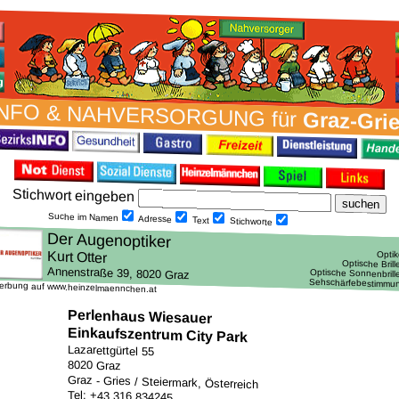
NFO & NAH­VER­SORG­UNG für
Graz-Gri
Stich­wort ein­geben
Suche im Namen
Adresse
Text
Stich­worte
erbung auf www.heinzelmaennchen.at
Perlenhaus Wiesauer
Einkaufszentrum City Park
Lazarettgürtel 55
8020 Graz
Graz - Gries / Steiermark, Österreich
Tel: +43 316 834245