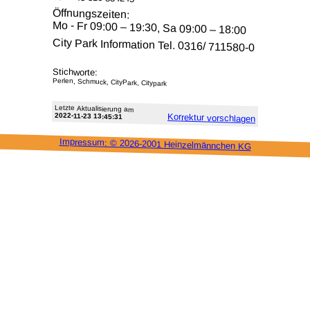
Öffnungszeiten:
Mo - Fr 09:00 – 19:30, Sa 09:00 – 18:00
City Park Information Tel. 0316/ 711580-0
Stichworte:
Perlen, Schmuck, CityPark, Citypark
Letzte Aktu­alisie­rung am
2022-11-23 13:45:31
Korrektur vor­schlagen
Impressum: ©
2026-2001 Heinzel­männchen KG