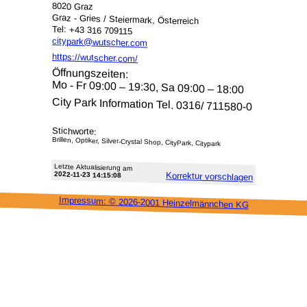
8020 Graz
Graz - Gries / Steiermark, Österreich
Tel: +43 316 709115
citypark@wutscher.com
https://wutscher.com/
Öffnungszeiten:
Mo - Fr 09:00 – 19:30, Sa 09:00 – 18:00
City Park Information Tel. 0316/ 711580-0
Stichworte:
Brillen, Optiker, Silver-Crystal Shop, CityPark, Citypark
Letzte Aktu­alisie­rung am
2022-11-23 14:15:08
Korrektur vor­schlagen
Impressum: ©
2026-2001 Heinzel­männchen KG