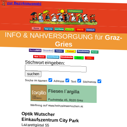
zur Bezirksauswahl
INFO & NAH­VER­SORG­UNG für
Graz-
Gries
Stich­wort ein­geben
:
Suche im Namen
Adresse
Text
Stich­worte
Werbung auf www.heinzelmaennchen.at
Optik Wutscher
Einkaufszentrum City Park
Lazarettgürtel 55