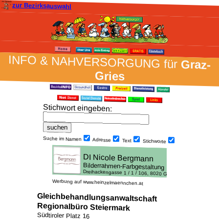
zur Bezirksauswahl
INFO & NAH­VER­SORG­UNG für
Graz-
Gries
Stich­wort ein­geben
:
Suche im Namen
Adresse
Text
Stich­worte
Werbung auf www.heinzelmaennchen.at
Gleichbehandlungsanwaltschaft
Regionalbüro Steiermark
Südtiroler Platz 16