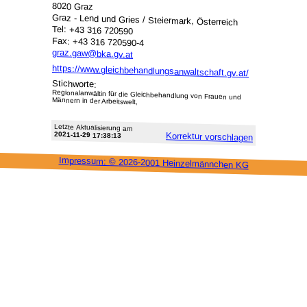
8020 Graz
Graz - Lend und Gries / Steiermark, Österreich
Tel: +43 316 720590
Fax: +43 316 720590-4
graz.gaw@bka.gv.at
https://www.gleichbehandlungsanwaltschaft.gv.at/
Stichworte:
Regionalanwältin für die Gleichbehandlung von Frauen und
Männern in der Arbeitswelt,
Letzte Aktu­alisie­rung am
2021-11-29 17:38:13
Korrektur vor­schlagen
Impressum: ©
2026-2001 Heinzel­männchen KG