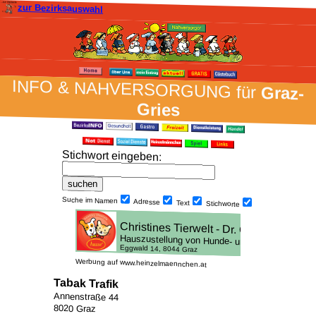
zur Bezirksauswahl
INFO & NAH­VER­SORG­UNG für
Graz-
Gries
Stich­wort ein­geben
:
Suche im Namen
Adresse
Text
Stich­worte
Werbung auf www.heinzelmaennchen.at
Tabak Trafik
Annenstraße 44
8020 Graz