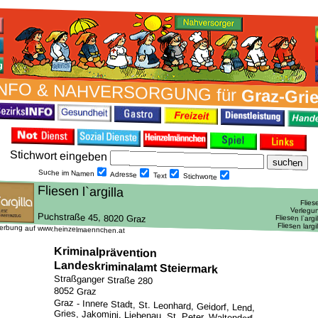
NFO & NAH­VER­SORG­UNG für
Graz-Gri
Stich­wort ein­geben
Suche im Namen
Adresse
Text
Stich­worte
erbung auf www.heinzelmaennchen.at
Kriminalprävention
Landeskriminalamt Steiermark
Straßganger Straße 280
8052 Graz
Graz - Innere Stadt, St. Leonhard, Geidorf, Lend,
Gries, Jakomini, Liebenau, St. Peter, Waltendorf,
Ries, Mariatrost, Andritz, Gösting, Eggenberg,
Wetzelsdorf, Straßgang und Puntigam /