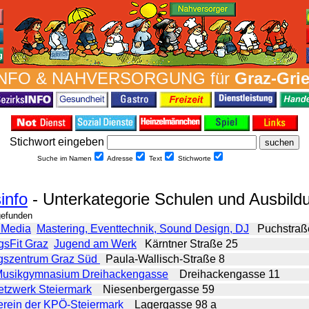
NFO & NAH­VER­SORG­UNG für
Graz-Gri
Stich­wort ein­geben
Suche im Namen
Adresse
Text
Stich­worte
info
- Unterkategorie Schulen und Ausbild
gefunden
 Media
Mastering, Eventtechnik, Sound Design, DJ
Puchstraß
gsFit Graz
Jugend am Werk
Kärntner Straße 25
gszentrum Graz Süd
Paula-Wallisch-Straße 8
usikgymnasium Dreihackengasse
Dreihackengasse 11
etzwerk Steiermark
Niesenbergergasse 59
erein der KPÖ-Steiermark
Lagergasse 98 a