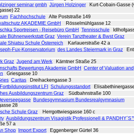
olzinger seminar gmbh
Jürgen Holzinger
Kurt-Cobain-Gasse (
gasse) 22
eum
Fachhochschule
Alte Poststraße 149
waltschutz AKADEMIE GmbH
Rösselmühlgasse 12
schka Sportreisen - Reisebüro GmbH
Tennisschule
Idlhofgas
nale Bühnenwerkstatt Graz
Verein Tanztheater & Bwst Graz
nale Shiatsu Schule Österreich
Karlauerstraße 42 a
seph-Fux-Konservatorium
des Landes Steiermark in Graz
Ente
k Graz
Jugend am Werk
Kärntner Straße 25
nschafts Bewertungs Akademie GmbH
Center of Valuation and
on
Griesgasse 10
ries
Caritas
Dreihackengasse 3
Fortbildungsinstitut LFI
Schulungsstandort
Elisabethinergass
ches Ausbildungszentrum Graz
Südbahnstraße 100
everseegasse
Bundesgymnasium Bundesrealgymnasium
gasse 28
ische Schule Graz
Herrgottwiesgasse 160 c
ty
Ausbildungszentrum Visagistik Professionell & PANDHY´S
ße 57 a
can Shop
Import Export
Eggenberger Gürtel 36