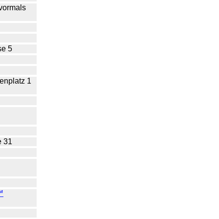
vormals
se 5
nplatz 1
e 31
™