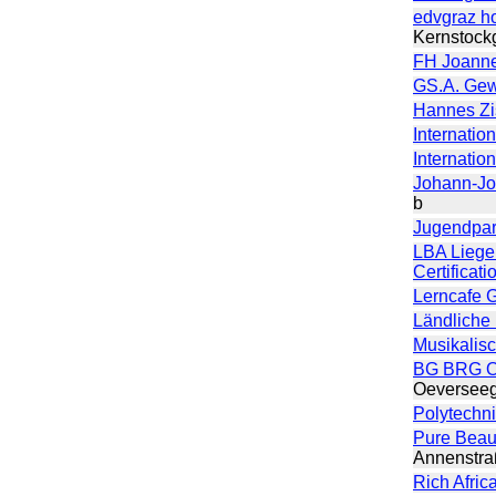
edvgraz h
Kernstock
FH Joann
GS.A. Ge
Hannes Zi
Internatio
Internatio
Johann-Jo
b
Jugendpar
LBA Liege
Certificati
Lerncafe G
Ländliche 
Musikalis
BG BRG O
Oeversee
Polytechn
Pure Beau
Annenstra
Rich Afri