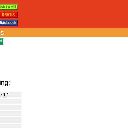
es
ung:
e 17